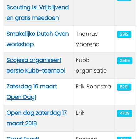
Scouting is! Vrijblijvend
en gratis meedoen
Smakelijke Dutch Oven
Thomas
2912
workshop
Voorend
Scojesa organiseert
Kubb
2595
eerste Kubb-toernooi
organisatie
Zaterdag 16 maart
Erik Boonstra
5291
Open Dag!
Open dag zaterdag 17
Erik
4709
maart 2018