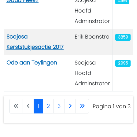
Goud Feest!
Scojesa
4156
Hoofd
Adminstrator
Scojesa
Erik Boonstra
3859
Kerststukjesactie 2017
Ode aan Teylingen
Scojesa
2995
Hoofd
Adminstrator
1
2
3
Pagina 1 van 3