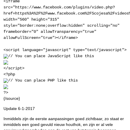
<iframe
src="https://www.facebook.com/plugins/video.php?
href=https%3A%2F%2Fwww.facebook.com%2FScojesa%2Fvideos
width="560" height="315"
style="border:none;overflow:hidden" scrolling="no"
frameborder="0" allowTransparency="true"
allowFullScreen="true"></iframe>
<script language="javascript" type="text/javascript">
// You can place JavaScript like this
</script>
<?php
// You can place PHP like this
?>
{/source}
Update 6-1-2017
Inmiddels zijn de eerste aanpassingen goed zichtbaar, zo staat er
inmiddels een goed gevuld nieuw houthok, en zijn er al vele